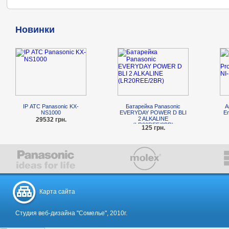
Новинки
IP АТС Panasonic KX-
Батарейка Panasonic
А
NS1000
EVERYDAY POWER D BLI
En
2 ALKALINE
29532 грн.
(LR20REE/2BR)
125 грн.
Карта сайта
Студия веб-дизайна "Сомелье", 2010г.