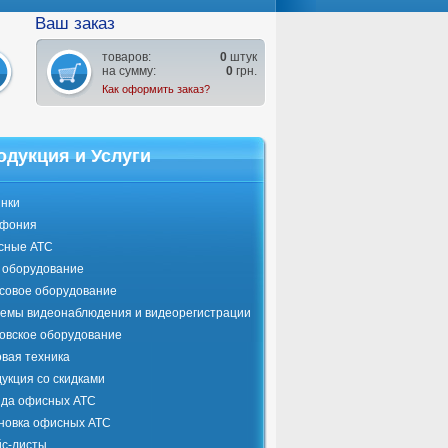
Ваш заказ
товаров:
0
штук
на сумму:
0
грн.
Как оформить заказ?
одукция и Услуги
нки
ефония
сные АТС
оборудование
совое оборудование
емы видеонаблюдения и видеорегистрации
овское оборудование
вая техника
укция со скидками
да офисных АТС
новка офисных АТС
с-листы