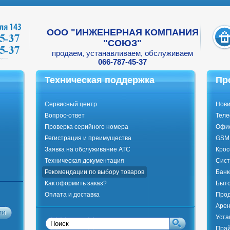
ООО "ИНЖЕНЕРНАЯ КОМПАНИЯ
"СОЮЗ"
продаем, устанавливаем, обслуживаем
066-787-45-37
Техническая поддержка
Пр
Сервисный центр
Нови
Вопрос-ответ
Тел
Проверка серийного номера
Офи
Регистрация и преимущества
GSM 
Заявка на обслуживание АТС
Крос
Техническая документация
Сист
Рекомендации по выбору товаров
Банк
Как оформить заказ?
Быто
Оплата и доставка
Прод
Арен
Уста
Прай