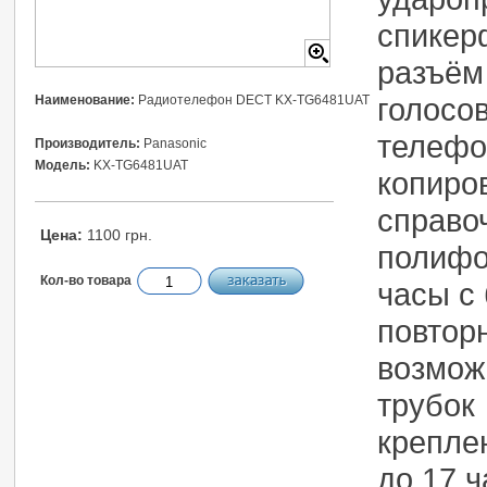
спикер
разъём
голосо
Наименование:
Радиотелефон DECT KX-TG6481UAT
телефо
Производитель:
Panasonic
Модель:
KX-TG6481UAT
копиро
справо
Цена:
1100 грн.
полифо
Кол-во товара
часы с
повтор
возмож
трубок
крепле
до 17 