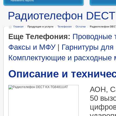
Напомнить пароль
Радиотелефон DECT
Главная
→
Продукция и услуги
→
Телефония
→
Остатки
→
Радиотелефон DEC
Еще Телефония:
Проводные
Факсы и МФУ
|
Гарнитуры для
Комплектующие и расходные 
Описание и техниче
АОН, Ca
50 выз
цифрово
удароп