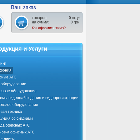
Ваш заказ
товаров:
0
штук
на сумму:
0
грн.
Как оформить заказ?
одукция и Услуги
нки
ефония
сные АТС
оборудование
совое оборудование
емы видеонаблюдения и видеорегистрации
овское оборудование
вая техника
укция со скидками
да офисных АТС
новка офисных АТС
с-листы