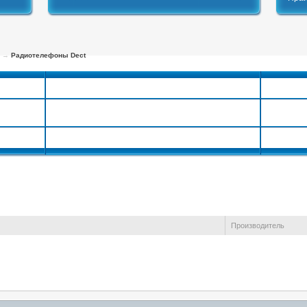
→
Радиотелефоны Dect
Радиотелефоны Dect
лефонов
Комплектующие и расходные материалы
Производитель