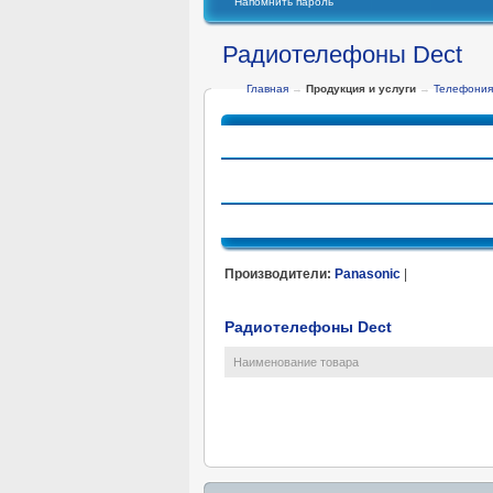
Напомнить пароль
Радиотелефоны Dect
Главная
→
Продукция и услуги
→
Телефония
Проводные телефоны
Гарнитуры для DECT и проводных те
АРХИВ
Производители:
Panasonic
|
Радиотелефоны Dect
Наименование товара