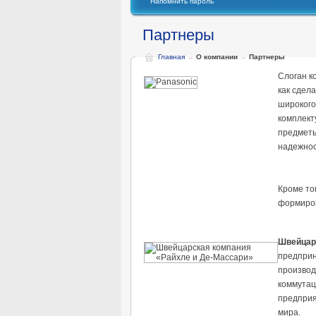
Напомнить пароль
Партнеры
Главная
→
О компании
→
Партнеры
Слоган ко
как сдел
широкого
комплект
предметы
надежнос
Кроме то
формиров
Швейцар
предприн
производ
коммутац
предприя
мира.