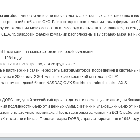
corporated
- мировой лидер по производству электронных, электрических и во
ых решений в области СКС. В числе партнеров компании такие фирмы как CISCO,
ругие. Компания Molex основана в 1938 году в США (штат Иллинойс), на сего
 США. 45 заводов и фабрик компании расположены в 17 странах мира, на них
ИТ-компания на рынке сетевого видеооборудования
 в 1984 году
ительства в 20 странах, 774 сотрудников*
ые партнерские связи через сеть дистрибьюторов, посредников и системных 
ручка в 2009 году: 2 301 млн. шведских крон (350 млн. долл. США)
 членом фондовой биржи NASDAQ OMX Stockholm under the ticker AXIS
я ДОРС
- ведущий российский производитель и поставщик техники для банков
ния подлинности банкнот и ценных бумаг, счетчики и упаковщики банкнот, и
ионно-платежные терминалы. Представительства компании ДОРС работают н
 в Казахстане и Китае. Торговая марка DORS, зарегистрированная в 1998 году,