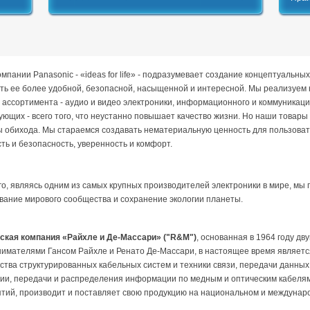
мпании Panasonic - «ideas for life» - подразумевает создание концептуальных
ать ее более удобной, безопасной, насыщенной и интересной. Мы реализуем 
 ассортимента - аудио и видео электроники, информационного и коммуникаци
ующих - всего того, что неустанно повышает качество жизни. Но наши товары 
 обихода. Мы стараемся создавать нематериальную ценность для пользоват
ть и безопасность, уверенность и комфорт.
го, являясь одним из самых крупных производителей электроники в мире, мы 
ание мирового сообщества и сохранение экологии планеты.
ская компания «Райхле и Де-Массари» ("R&M")
, основанная в 1964 году д
имателями Гансом Райхле и Ренато Де-Массари, в настоящее время являетс
ства структурированных кабельных систем и техники связи, передачи данных,
ии, передачи и распределения информации по медным и оптическим кабеля
тий, производит и поставляет свою продукцию на национальном и междунаро