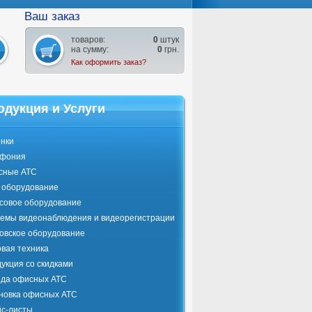
Ваш заказ
товаров:
0
штук
на сумму:
0
грн.
Как оформить заказ?
одукция и Услуги
нки
ефония
сные АТС
оборудование
совое оборудование
емы видеонаблюдения и видеорегистрации
овское оборудование
вая техника
укция со скидками
да офисных АТС
новка офисных АТС
с-листы