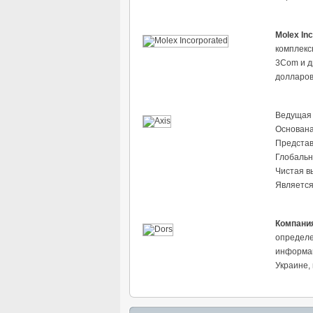
Molex In
комплексн
3Com и д
долларов
Ведущая 
Основана
Представ
Глобальн
Чистая вы
Является
Компани
определе
информац
Украине,