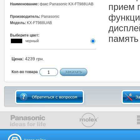
прием 
Наименование:
факс Panasonic KX-FT988UAB
функци
Производитель:
Panasonic
Модель:
KX-FT988UAB
дисплей
Выберите цвет:
память
черный
Цена:
4239 грн.
Кол-во товара