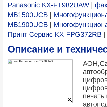
Panasonic KX-FT982UAW
|
фак
MB1500UCB
|
Многофункциона
MB1900UCB
|
Многофункцион
Принт Сервис KX-FPG372RB
|
Описание и техниче
АОН,Cal
автооб
цифров
цифров
печать
автопод