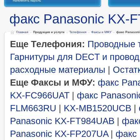
Напомнить пароль
факс Panasonic KX-
Главная
→
Продукция и услуги
→
Телефония
→
Факсы и МФУ
→
факс Panasoni
Еще Телефония:
Проводные
Гарнитуры для DECT и прово
расходные материалы
|
Остат
Еще Факсы и МФУ:
факс Pan
KX-FC966UAT
|
факс Panasoni
FLM663RU
|
KX-MB1520UCB
|
Panasonic KX-FT984UAB
|
фак
Panasonic KX-FP207UA
|
факс 