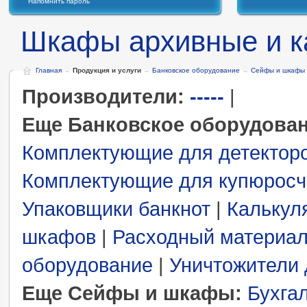
Напомнить пароль
Шкафы архивные и к
Главная
→
Продукция и услуги
→
Банковское оборудование
→
Сейфы и шкафы
Производители:
-----
|
Еще Банковское оборудова
Комплектующие для детектор
Комплектующие для купюросч
Упаковщики банкнот
|
Калькул
шкафов
|
Расходный материал
оборудование
|
Уничтожители 
Еще Сейфы и шкафы:
Бухга