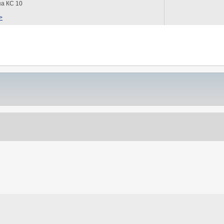
па КС 10
>