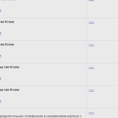
>
тип Krone
-----
>
тип Krone
-----
>
ар тип Krone
-----
>
ар тип Krone
-----
>
-----
пределительная телефонная в силуминовом корпусе с