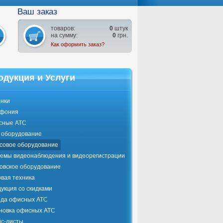
Ваш заказ
товаров:
0
штук
на сумму:
0
грн.
Как оформить заказ?
одукция и Услуги
нки
ефония
сные АТС
оборудование
совое оборудование
емы видеонаблюдения и видеорегистрации
овское оборудование
вая техника
укция со скидками
да офисных АТС
новка офисных АТС
с-листы