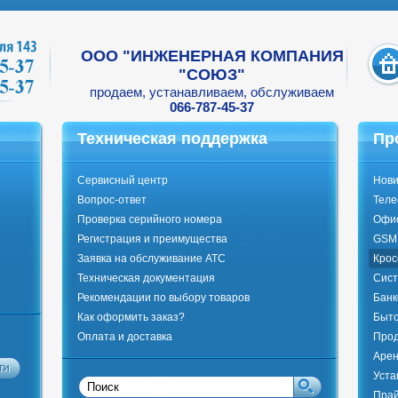
ООО "ИНЖЕНЕРНАЯ КОМПАНИЯ
"СОЮЗ"
продаем, устанавливаем, обслуживаем
066-787-45-37
Техническая поддержка
Пр
Сервисный центр
Нови
Вопрос-ответ
Тел
Проверка серийного номера
Офи
Регистрация и преимущества
GSM 
Заявка на обслуживание АТС
Крос
Техническая документация
Сист
Рекомендации по выбору товаров
Банк
Как оформить заказ?
Быто
Оплата и доставка
Прод
Арен
Уста
Прай