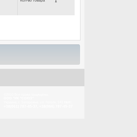
Кол-во товара
©2010 Все права защищены.
ООО "ИК "СОЮЗ"
тел:
Украина, г. Запорожье, ул. Гоголя, 143
+38(061) 787-45-37, +38(066) 787-45-37