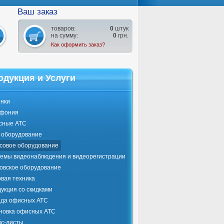
Ваш заказ
товаров:
0
штук
на сумму:
0
грн.
Как оформить заказ?
одукция и Услуги
нки
ефония
сные АТС
оборудование
совое оборудование
емы видеонаблюдения и видеорегистрации
овское оборудование
вая техника
укция со скидками
да офисных АТС
новка офисных АТС
с-листы