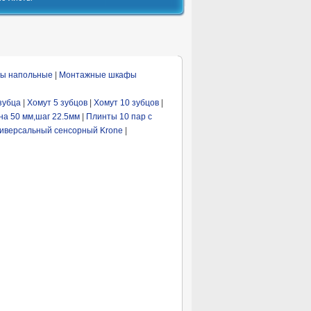
ы напольные
|
Монтажные шкафы
зубца
|
Хомут 5 зубцов
|
Хомут 10 зубцов
|
ина 50 мм,шаг 22.5мм
|
Плинты 10 пар с
иверсальный сенсорный Krone
|