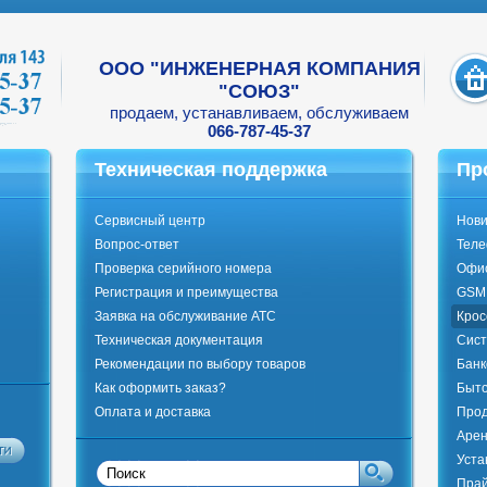
ООО "ИНЖЕНЕРНАЯ КОМПАНИЯ
"СОЮЗ"
продаем, устанавливаем, обслуживаем
066-787-45-37
Техническая поддержка
Пр
Сервисный центр
Нови
Вопрос-ответ
Тел
Проверка серийного номера
Офи
Регистрация и преимущества
GSM 
Заявка на обслуживание АТС
Крос
Техническая документация
Сист
Рекомендации по выбору товаров
Банк
Как оформить заказ?
Быто
Оплата и доставка
Прод
Арен
Уста
Прай