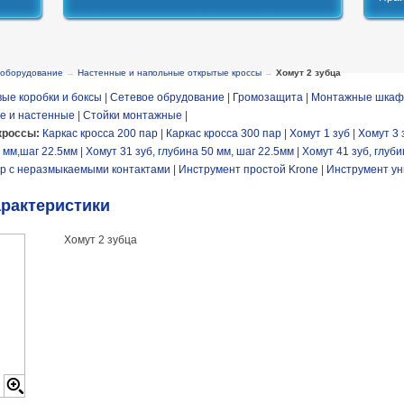
 оборудование
→
Настенные и напольные открытые кроссы
→
Хомут 2 зубца
ые коробки и боксы
|
Сетевое обрудование
|
Громозащита
|
Монтажные шкаф
е и настенные
|
Стойки монтажные
|
кроссы:
Каркас кросса 200 пар
|
Каркас кросса 300 пар
|
Хомут 1 зуб
|
Хомут 3 
0 мм,шаг 22.5мм
|
Хомут 31 зуб, глубина 50 мм, шаг 22.5мм
|
Хомут 41 зуб, глуб
р с неразмыкаемыми контактами
|
Инструмент простой Krone
|
Инструмент ун
арактеристики
Хомут 2 зубца