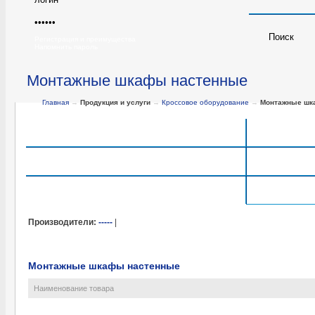
Регистрация и преимущества
Напомнить пароль
Монтажные шкафы настенные
Главная
→
Продукция и услуги
→
Кроссовое оборудование
→
Монтажные шк
Пластиковые коробки и боксы
Громозащита
Монт
Монтажные шкафы напольные и настенные
Производители:
-----
|
Монтажные шкафы настенные
Наименование товара