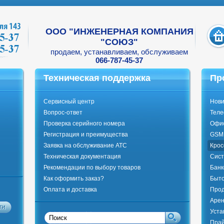
ООО "ИНЖЕНЕРНАЯ КОМПАНИЯ
"СОЮЗ"
продаем, устанавливаем, обслуживаем
066-787-45-37
Техническая поддержка
Пр
Сервисный центр
Нови
Вопрос-ответ
Тел
Проверка серийного номера
Офи
Регистрация и преимущества
GSM 
Заявка на обслуживание АТС
Крос
Техническая документация
Сист
Рекомендации по выбору товаров
Банк
Как оформить заказ?
Быто
Оплата и доставка
Прод
Арен
Уста
Прай