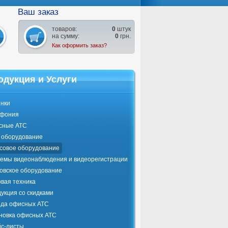
Ваш заказ
товаров:
0
штук
на сумму:
0
грн.
Как оформить заказ?
одукция и Услуги
нки
ефония
сные АТС
оборудование
совое оборудование
емы видеонаблюдения и видеорегистрации
овское оборудование
вая техника
укция со скидками
да офисных АТС
новка офисных АТС
с-листы