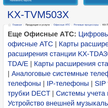
Напомнить пароль
KX-TVM503X
Главная
→
Продукция и услуги
→
Офисные АТС
→
Речевые процессоры
→
KX-
Еще Офисные АТС:
Цифровы
офисные АТС
|
Карты расшире
расширения станции KX-TDA3
TDA/E
|
Карты расширения ст
|
Аналоговые системные теле
телефоны
|
IP-телефоны
|
SIP
трубки DECT
|
Системы учета 
Устройство внешней музыкаль