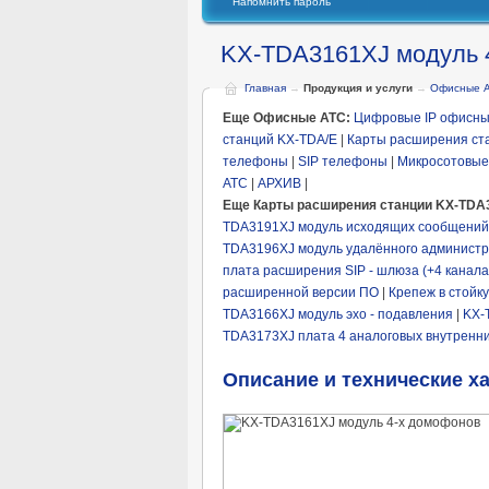
Напомнить пароль
KX-TDA3161XJ модуль 
Главная
→
Продукция и услуги
→
Офисные 
Еще Офисные АТС:
Цифровые IP офисны
станций KX-TDA/E
|
Карты расширения ст
телефоны
|
SIP телефоны
|
Микросотовые
АТС
|
АРХИВ
|
Еще Карты расширения станции KX-TDA
TDA3191XJ модуль исходящих сообщений 
TDA3196XJ модуль удалённого админист
плата расширения SIP - шлюза (+4 канала
расширенной версии ПО
|
Крепеж в стойк
TDA3166XJ модуль эхо - подавления
|
KX-
TDA3173XJ плата 4 аналоговых внутренн
Описание и технические х