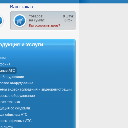
Ваш заказ
товаров:
0
штук
на сумму:
0
грн.
Как оформить заказ?
одукция и Услуги
нки
ефония
сные АТС
оборудование
совое оборудование
емы видеонаблюдения и видеорегистрации
овское оборудование
вая техника
укция со скидками
да офисных АТС
новка офисных АТС
с-листы