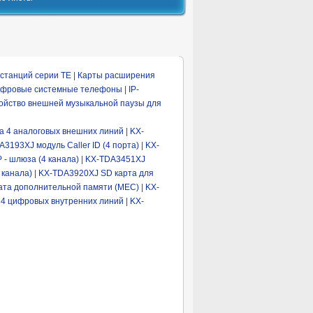
станций серии TE
|
Карты расширения
фровые системные телефоны
|
IP-
ойство внешней музыкальной паузы для
а 4 аналоговых внешних линий
|
KX-
3193XJ модуль Caller ID (4 порта)
|
KX-
 - шлюза (4 канала)
|
KX-TDA3451XJ
 канала)
|
KX-TDA3920XJ SD карта для
ата дополнительной памяти (MEC)
|
KX-
4 цифровых внутренних линий
|
KX-