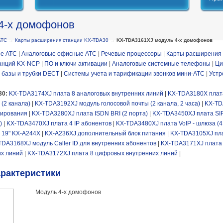
4-х домофонов
АТС
→
Карты расширения станции KX-TDA30
→
KX-TDA3161XJ модуль 4-х домофонов
е АТС
|
Аналоговые офисные АТС
|
Речевые процессоры
|
Карты расширения 
анций KX-NCP
|
ПО и ключи активации
|
Аналоговые системные телефоны
|
Ци
 базы и трубки DECT
|
Системы учета и тарификации звонков мини-АТС
|
Устр
30:
KX-TDA3174XJ плата 8 аналоговых внутренних линий
|
KX-TDA3180X плат
(2 канала)
|
KX-TDA3192XJ модуль голосовой почты (2 канала, 2 часа)
|
KX-TDA
рирования
|
KX-TDA3280XJ плата ISDN BRI (2 порта)
|
KX-TDA3450XJ плата SIP
)
|
KX-TDA3470XJ плата 4 IP абонентов
|
KX-TDA3480XJ плата VoIP - шлюза (4
у 19" KX-A244X
|
KX-A236XJ дополнительный блок питания
|
KX-TDA3105XJ пл
TDA3168XJ модуль Caller ID для внутренних абонентов
|
KX-TDA3171XJ плата 
их линий
|
KX-TDA3172XJ плата 8 цифровых внутренних линий
|
арактеристики
Модуль 4-х домофонов