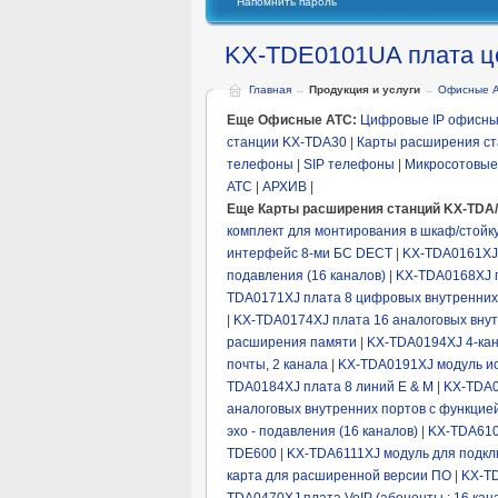
Напомнить пароль
KX-TDE0101UA плата ц
Главная
→
Продукция и услуги
→
Офисные 
Еще Офисные АТС:
Цифровые IP офисны
станции KX-TDA30
|
Карты расширения с
телефоны
|
SIP телефоны
|
Микросотовые
АТС
|
АРХИВ
|
Еще Карты расширения станций KX-TDA
комплект для монтирования в шкаф/стойк
интерфейс 8-ми БС DECT
|
KX-TDA0161XJ
подавления (16 каналов)
|
KX-TDA0168XJ пл
TDA0171XJ плата 8 цифровых внутренних
|
KX-TDA0174XJ плата 16 аналоговых вну
расширения памяти
|
KX-TDA0194XJ 4-кан
почты, 2 канала
|
KX-TDA0191XJ модуль ис
TDA0184XJ плата 8 линий E & M
|
KX-TDA0
аналоговых внутренних портов с функцией 
эхо - подавления (16 каналов)
|
KX-TDA610
TDE600
|
KX-TDA6111XJ модуль для подклю
карта для расширенной версии ПО
|
KX-TD