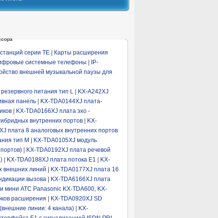
ссора
станций серии TE
|
Карты расширения
ифровые системные телефоны
|
IP-
ойство внешней музыкальной паузы для
 резервного питания тип L
|
KX-A242XJ
ивная панель
|
KX-TDA0144XJ плата-
иков
|
KX-TDA0166XJ плата эхо -
гибридных внутренних портов
|
KX-
J плата 8 аналоговых внутренних портов
ания тип М
|
KX-TDA0105XJ модуль
 портов)
|
KX-TDA0192XJ плата речевой
)
|
KX-TDA0188XJ плата потока Е1
|
KX-
х внешних линий
|
KX-TDA0177XJ плата 16
ндикации вызова
|
KX-TDA6166XJ плата
и мини АТС Panasonic KX-TDA600, KX-
оков расширения
|
KX-TDA0920XJ SD
(внешние линии: 4 канала)
|
KX-