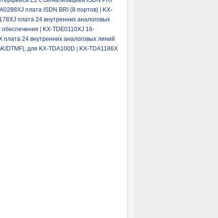
терфейса Е1 с сигнализацией ISDN PRI
A0288XJ плата ISDN BRI (8 портов)
|
KX-
78XJ плата 24 внутренних аналоговых
 обеспечения
|
KX-TDE0110XJ 16-
 плата 24 внутренних аналоговых линий
FSK/DTMF), для KX-TDA100D
|
KX-TDA1186X