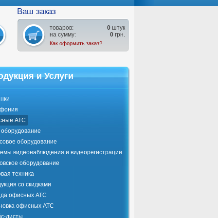
Ваш заказ
товаров:
0
штук
на сумму:
0
грн.
Как оформить заказ?
одукция и Услуги
нки
ефония
сные АТС
оборудование
совое оборудование
емы видеонаблюдения и видеорегистрации
овское оборудование
вая техника
укция со скидками
да офисных АТС
новка офисных АТС
с-листы