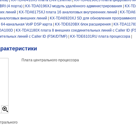
алов)
|
KX-TDA0410XJ плата LAN Ethernet
|
KX-TDA0290CJ плата цифрового ин
RI (4 порта)
|
KX-TDA0196XJ модуль удалённого администрирования
|
KX-TD
них линий
|
KX-TDA6175XJ плата 16 аналоговых внутреенних линий
|
KX-TDA61
аналоговых внешних линий
|
KX-TDA6920XJ SD для обновления программного
64-канальная VoIP DSP карта
|
KX-TDE620BX блок расширения
|
KX-TDA1178X
TDA100D
|
KX-TDA1180X плата 8 внешних соединительных линий с Caller ID (
тельных линий с Caller ID (FSK/DTMF)
|
KX-TDE6101RU плата процессора
|
арактеристики
Плата центрального процессора
трального