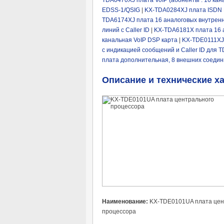
TDA0470XJ плата VoIP (абоненты : 16 кан
EDSS-1/QSIG
|
KX-TDA0284XJ плата ISDN B
TDA6174XJ плата 16 аналоговых внутрен
линий с Caller ID
|
KX-TDA6181X плата 16 
канальная VoIP DSP карта
|
KX-TDE0111XJ 
c индикацией сообщений и Caller ID для 
плата дополнительная, 8 внешних соедини
Описание и технические х
Наименование:
KX-TDE0101UA плата цен
процессора