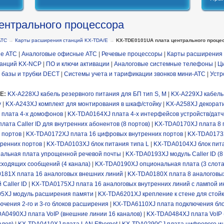
ентрального процессора
АТС
→
Карты расширения станций KX-TDA/E
→
KX-TDE0101UA плата центрального проце
е АТС
|
Аналоговые офисные АТС
|
Речевые процессоры
|
Карты расширения 
танций KX-NCP
|
ПО и ключи активации
|
Аналоговые системные телефоны
|
Ц
 базы и трубки DECT
|
Системы учета и тарификации звонков мини-АТС
|
Устр
/E:
KX-A228XJ кабель резервного питания для БП тип S, М
|
KX-A229XJ кабель
у
|
KX-A243XJ комплект для монтирования в шкаф/стойку
|
KX-A258XJ декорат
 плата 4-х домофонов
|
KX-TDA0164XJ плата 4-х интерфейсов устройств/датч
ата Caller ID для внутренних абонентов (8 портов)
|
KX-TDA0170XJ плата 8 
 портов
|
KX-TDA0172XJ плата 16 цифровых внутренних портов
|
KX-TDA0173X
тренних портов
|
KX-TDA0103XJ блок питания типа L
|
KX-TDA0104XJ блок пит
альная плата упрощенной речевой почты
|
KX-TDA0193XJ модуль Caller ID (8
ходящих сообщений (4 канала)
|
KX-TDA0190XJ опциональная плата (3 слота
181X плата 16 аналоговых внешних линий
|
KX-TDA0180X плата 8 аналоговы
Caller ID
|
KX-TDA0175XJ плата 16 аналоговых внутренних линий с лампой и
5XJ модуль расширения памяти
|
KX-TDA6201XJ крепление к стене для стойк
чения 2-го и 3-го блоков расширения
|
KX-TDA6110XJ плата подключения бл
A0490XJ плата VoIP (внешние линии 16 каналов)
|
KX-TDA0484XJ плата VoIP 