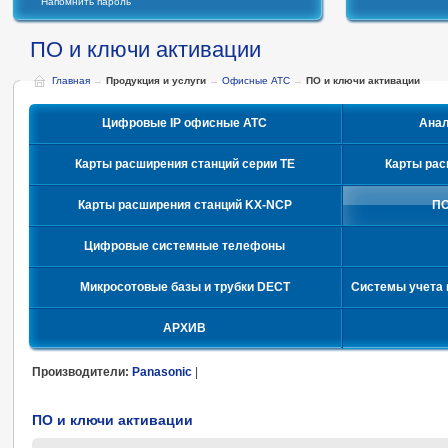
Напомнить пароль
ПО и ключи активации
Главная
→
Продукция и услуги
→
Офисные АТС
→
ПО и ключи активации
Цифровые IP офисные АТС
Ана
Карты расширения станций серии TE
Карты рас
Карты расширения станций KX-NCP
ПО
Цифровые системные телефоны
Микросотовые базы и трубки DECT
Системы учета 
АРХИВ
Производители:
Panasonic
|
ПО и ключи активации