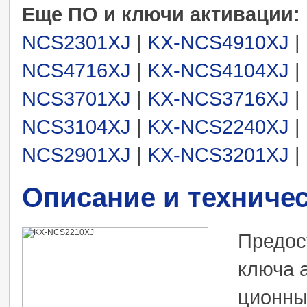
Еще ПО и ключи активации:
NCS2301XJ
|
KX-NCS4910XJ
|
NCS4716XJ
|
KX-NCS4104XJ
|
NCS3701XJ
|
KX-NCS3716XJ
|
NCS3104XJ
|
KX-NCS2240XJ
|
NCS2901XJ
|
KX-NCS3201XJ
|
Описание и техниче
Предос
ключа а
ционны