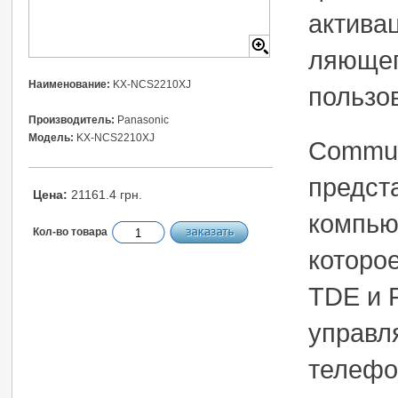
активац
ляющег
Наименование:
KX-NCS2210XJ
пользо
Производитель:
Panasonic
Модель:
KX-NCS2210XJ
Communi
предст
Цена:
21161.4 грн.
компью
Кол-во товара
которо
TDE и 
управл
телефо