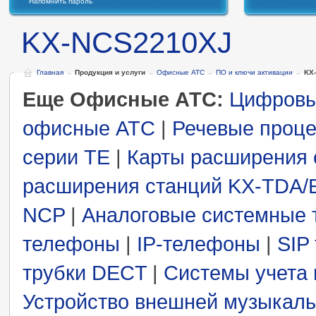
Напомнить пароль
KX-NCS2210XJ
Главная
→
Продукция и услуги
→
Офисные АТС
→
ПО и ключи активации
→
KX
Еще Офисные АТС:
Цифровы
офисные АТС
|
Речевые проц
серии TE
|
Карты расширения 
расширения станций KX-TDA/
NCP
|
Аналоговые системные
телефоны
|
IP-телефоны
|
SIP
трубки DECT
|
Системы учета 
Устройство внешней музыкаль