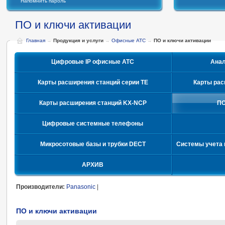
Напомнить пароль
ПО и ключи активации
Главная
→
Продукция и услуги
→
Офисные АТС
→
ПО и ключи активации
Цифровые IP офисные АТС
Ана
Карты расширения станций серии TE
Карты рас
Карты расширения станций KX-NCP
ПО
Цифровые системные телефоны
Микросотовые базы и трубки DECT
Системы учета 
АРХИВ
Производители:
Panasonic
|
ПО и ключи активации