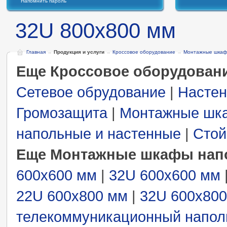
Напомнить пароль
32U 800x800 мм
Главная
→
Продукция и услуги
→
Кроссовое оборудование
→
Монтажные шкаф
Еще Кроссовое оборудован
Сетевое обрудование
|
Настен
Громозащита
|
Монтажные шк
напольные и настенные
|
Стой
Еще Монтажные шкафы нап
600x600 мм
|
32U 600x600 мм
22U 600x800 мм
|
32U 600x80
телекоммуникационный напол