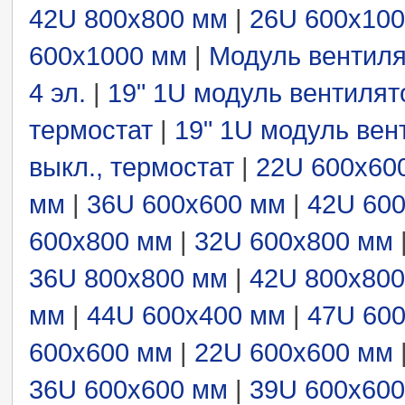
42U 800x800 мм
|
26U 600x10
600x1000 мм
|
Модуль вентиля
4 эл.
|
19" 1U модуль вентилят
термостат
|
19" 1U модуль вен
выкл., термостат
|
22U 600x60
мм
|
36U 600x600 мм
|
42U 60
600x800 мм
|
32U 600x800 мм
36U 800x800 мм
|
42U 800x80
мм
|
44U 600x400 мм
|
47U 60
600x600 мм
|
22U 600x600 мм
36U 600x600 мм
|
39U 600x60