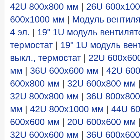
42U 800x800 мм
|
26U 600x10
600x1000 мм
|
Модуль вентиля
4 эл.
|
19" 1U модуль вентилят
термостат
|
19" 1U модуль вен
выкл., термостат
|
22U 600x60
мм
|
36U 600x600 мм
|
42U 60
600x800 мм
|
32U 600x800 мм
32U 800x800 мм
|
36U 800x80
мм
|
42U 800x1000 мм
|
44U 6
600x600 мм
|
20U 600x600 мм
32U 600x600 мм
|
36U 600x60