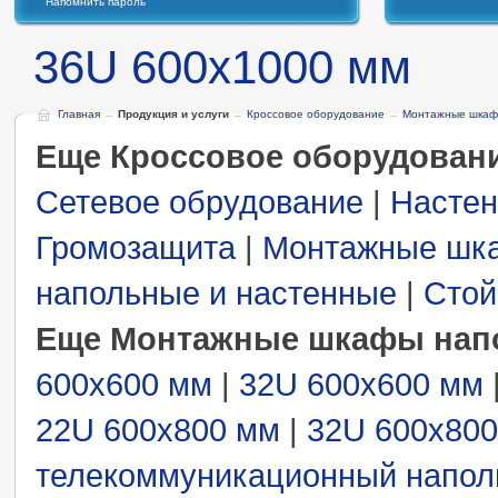
Напомнить пароль
36U 600x1000 мм
Главная
→
Продукция и услуги
→
Кроссовое оборудование
→
Монтажные шкаф
Еще Кроссовое оборудован
Сетевое обрудование
|
Настен
Громозащита
|
Монтажные шк
напольные и настенные
|
Стой
Еще Монтажные шкафы нап
600x600 мм
|
32U 600x600 мм
22U 600x800 мм
|
32U 600x80
телекоммуникационный напол