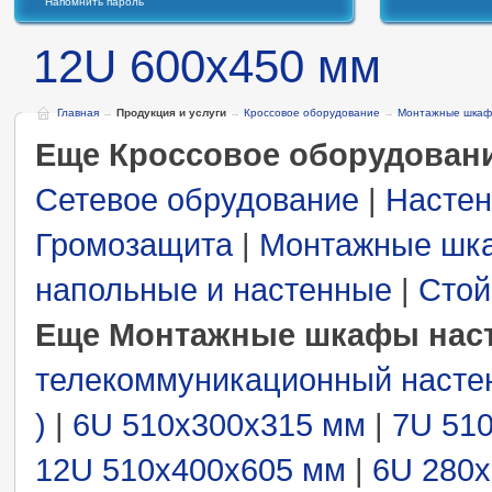
Напомнить пароль
12U 600x450 мм
Главная
→
Продукция и услуги
→
Кроссовое оборудование
→
Монтажные шкаф
Еще Кроссовое оборудован
Сетевое обрудование
|
Настен
Громозащита
|
Монтажные шк
напольные и настенные
|
Стой
Еще Монтажные шкафы нас
телекоммуникационный насте
)
|
6U 510x300x315 мм
|
7U 51
12U 510x400x605 мм
|
6U 280