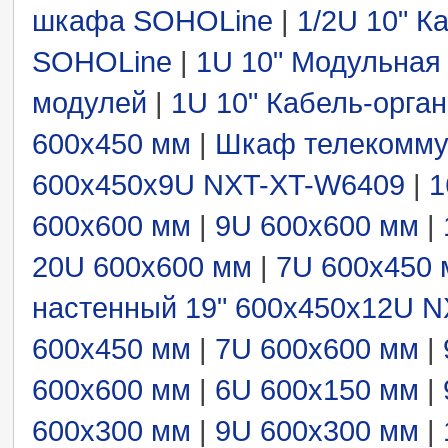
шкафа SOHOLine
|
1/2U 10" К
SOHOLine
|
1U 10" Модульная 
модулей
|
1U 10" Кабель-орга
600x450 мм
|
Шкаф телекомму
600x450x9U NXT-XT-W6409
|
1
600x600 мм
|
9U 600x600 мм
|
20U 600x600 мм
|
7U 600x450
настенный 19" 600x450x12U 
600x450 мм
|
7U 600x600 мм
|
600x600 мм
|
6U 600x150 мм
|
600x300 мм
|
9U 600x300 мм
|