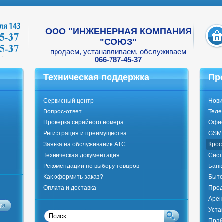
ООО "ИНЖЕНЕРНАЯ КОМПАНИЯ
"СОЮЗ"
продаем, устанавливаем, обслуживаем
066-787-45-37
Техническая поддержка
Пр
Сервисный центр
Нови
Вопрос-ответ
Тел
Проверка серийного номера
Офи
Регистрация и преимущества
GSM 
Заявка на обслуживание АТС
Крос
Техническая документация
Сист
Рекомендации по выбору товаров
Банк
Как оформить заказ?
Быто
Оплата и доставка
Прод
Арен
Уста
Прай