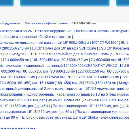
 оборудование
→
Монтажные шкафы настенные
→
16U 600x560 мм
ые коробки и боксы
|
Сетевое обрудование
|
Настенные и напольные открыт
польные и настенные
|
Стойки монтажные
|
ф телекоммуникационный настенный 19" 600x450x6U ( NXT-XT-W6406 )
|
6U 5
U 280x250x240 мм
|
1U 10" Полка для 10" шкафа SOHOLine
|
1/2U 10" Кабель-
я) на 8 модулей
|
1U 10" Кабель-органайзер для 10" шкафа 3 кольца
|
7U 600x
|
12U 600x450 мм
|
16U 600x450 мм
|
20U 600x450 мм
|
7U 600x600 мм
|
9U 60
ф телекоммуникационный настенный 19" 600x450x12U NXT-XT-W6412
|
12U 
 600x600 мм
|
6U 600x150 мм
|
9U 600x150 мм
|
12U 600x150 мм
|
6U 600x300 
0 мм
|
16U 600x450 мм
|
20U 600x450 мм
|
7U 600x560 мм
|
9U 600x560 мм
|
12U
12U 600x(160+450) мм
|
16U 600x(160+450) мм
|
20U 600x(160+450) мм
|
Модул
иляторный универсальный 2 эл. с выкл., термостат
|
19" 1U модуль вентиляторн
рфорированный, односторонний,
|
Кабельный органайзер 1U на 5 пластиковых
нарная 19" 1U 300 мм, рег. ( до 45 кг)
|
Полка стационарная 19" 1U 350 мм, рег. 
19" 1U 550 мм, рег. ( до 45 кг)
|
Полка стационарная 19" 1U 650 мм, рег. ( до 45
ная усиленная 19" 1U 550 мм, рег. ( до 80 кг)
|
Полка стационарная усиленная 19
 ( до 80 кг)
|
Блок силовых розеток 5 гнёзд, 1.8 м 19" Shuko
|
Блок силовых роз