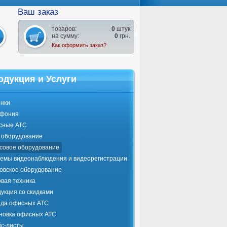
Ваш заказ
товаров:
0
штук
на сумму:
0
грн.
Как оформить заказ?
одукция и Услуги
нки
ефония
сные АТС
оборудование
совое оборудование
емы видеонаблюдения и видеорегистрации
овское оборудование
вая техника
укция со скидками
да офисных АТС
новка офисных АТС
с-листы