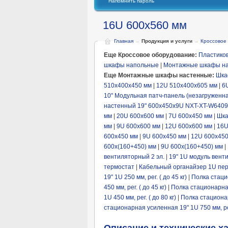
Напомнить пароль
16U 600x560 мм
Главная
→
Продукция и услуги
→
Кроссовое
Еще Кроссовое оборудование:
Пластиков
шкафы напольные
|
Монтажные шкафы на
Еще Монтажные шкафы настенные:
Шка
510x400x450 мм
|
12U 510x400x605 мм
|
6
10" Модульная патч-панель (незагруженна
настенный 19" 600x450x9U NXT-XT-W6409
мм
|
20U 600x600 мм
|
7U 600x450 мм
|
Шка
мм
|
9U 600x600 мм
|
12U 600x600 мм
|
16U
600x450 мм
|
9U 600x450 мм
|
12U 600x45
600x(160+450) мм
|
9U 600x(160+450) мм
|
вентиляторный 2 эл.
|
19" 1U модуль вент
термостат
|
Кабельный органайзер 1U пе
19" 1U 250 мм, рег. ( до 45 кг)
|
Полка стацио
450 мм, рег. ( до 45 кг)
|
Полка стационарная 
1U 450 мм, рег. ( до 80 кг)
|
Полка стационар
стационарная усиленная 19" 1U 750 мм, рег.