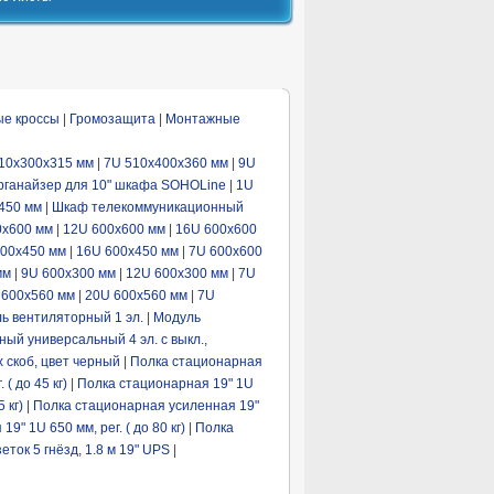
ые кроссы
|
Громозащита
|
Монтажные
10x300x315 мм
|
7U 510x400x360 мм
|
9U
органайзер для 10" шкафа SOHOLine
|
1U
450 мм
|
Шкаф телекоммуникационный
0x600 мм
|
12U 600x600 мм
|
16U 600x600
600x450 мм
|
16U 600x450 мм
|
7U 600x600
мм
|
9U 600x300 мм
|
12U 600x300 мм
|
7U
 600x560 мм
|
20U 600x560 мм
|
7U
ь вентиляторный 1 эл.
|
Модуль
ый универсальный 4 эл. с выкл.,
 скоб, цвет черный
|
Полка стационарная
( до 45 кг)
|
Полка стационарная 19" 1U
 кг)
|
Полка стационарная усиленная 19"
" 1U 650 мм, рег. ( до 80 кг)
|
Полка
еток 5 гнёзд, 1.8 м 19" UPS
|