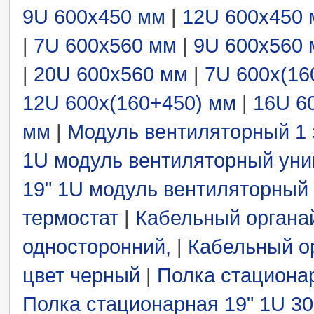
9U 600x450 мм
|
12U 600x450
|
7U 600x560 мм
|
9U 600x560
|
20U 600x560 мм
|
7U 600x(16
12U 600x(160+450) мм
|
16U 6
мм
|
Модуль вентиляторный 1 
1U модуль вентиляторный унив
19" 1U модуль вентиляторный 
термостат
|
Кабельный органа
односторонний,
|
Кабельный ор
цвет черный
|
Полка стационарн
Полка стационарная 19" 1U 300 