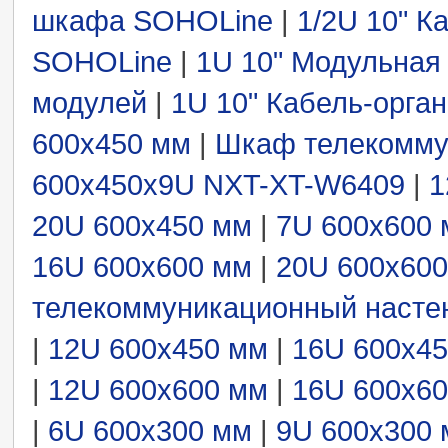
шкафа SOHOLine
|
1/2U 10" К
SOHOLine
|
1U 10" Модульная 
модулей
|
1U 10" Кабель-орга
600x450 мм
|
Шкаф телекомму
600x450x9U NXT-XT-W6409
|
1
20U 600x450 мм
|
7U 600x600
16U 600x600 мм
|
20U 600x60
телекоммуникационный насте
|
12U 600x450 мм
|
16U 600x4
|
12U 600x600 мм
|
16U 600x6
|
6U 600x300 мм
|
9U 600x300