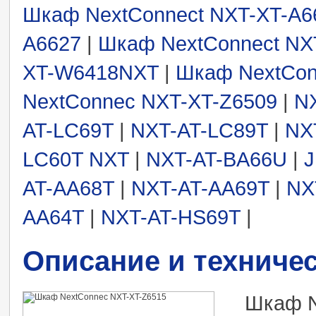
Шкаф NextConnect NXT-XT-A
A6627
|
Шкаф NextConnect NX
XT-W6418NXT
|
Шкаф NextCon
NextConnec NXT-XT-Z6509
|
N
AT-LC69T
|
NXT-AT-LC89T
|
NX
LC60T NXT
|
NXT-AT-BA66U
|
J
AT-AA68T
|
NXT-AT-AA69T
|
NX
AA64T
|
NXT-AT-HS69T
|
Описание и техниче
Шкаф N