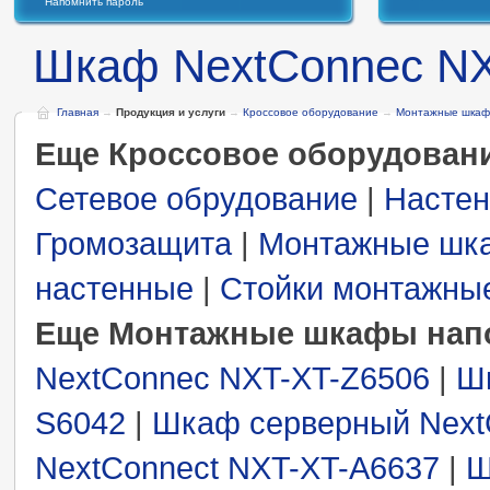
Напомнить пароль
Шкаф NextConnec NX
Главная
→
Продукция и услуги
→
Кроссовое оборудование
→
Монтажные шкаф
Еще Кроссовое оборудован
Сетевое обрудование
|
Настен
Громозащита
|
Монтажные шк
настенные
|
Стойки монтажны
Еще Монтажные шкафы нап
NextConnec NXT-XT-Z6506
|
Ш
S6042
|
Шкаф серверный Next
NextConnect NXT-XT-A6637
|
Ш