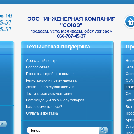
ООО "ИНЖЕНЕРНАЯ КОМПАНИЯ
"СОЮЗ"
продаем, устанавливаем, обслуживаем
066-787-45-37
Техническая поддержка
Пр
Сервисный центр
Нови
Вопрос-ответ
Тел
Проверка серийного номера
Офи
Регистрация и преимущества
GSM 
Заявка на обслуживание АТС
Крос
Техническая документация
Сист
Рекомендации по выбору товаров
Банк
Как оформить заказ?
Быто
Оплата и доставка
Прод
Арен
Уста
Прай