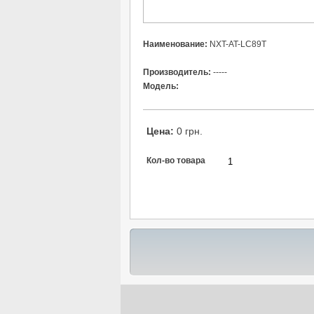
Наименование:
NXT-AT-LC89T
Производитель:
-----
Модель:
Цена:
0 грн.
Кол-во товара