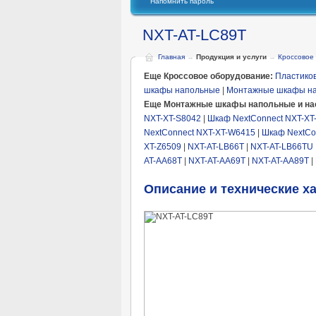
Напомнить пароль
NXT-AT-LC89T
Главная
→
Продукция и услуги
→
Кроссовое
Еще Кроссовое оборудование:
Пластиков
шкафы напольные
|
Монтажные шкафы н
Еще Монтажные шкафы напольные и на
NXT-XT-S8042
|
Шкаф NextConnect NXT-XT
NextConnect NXT-XT-W6415
|
Шкаф NextCo
XT-Z6509
|
NXT-AT-LB66T
|
NXT-AT-LB66TU
AT-AA68T
|
NXT-AT-AA69T
|
NXT-AT-AA89T
|
Описание и технические х