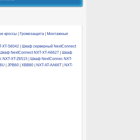
ые кроссы
|
Громозащита
|
Монтажные
T-XT-S6042
|
Шкаф серверный NextConnect
Шкаф NextConnect NXT-XT-A6627
|
Шкаф
c NXT-XT-Z6515
|
Шкаф NextConnec NXT-
66U
|
JPB60
|
XBB80
|
NXT-AT-AA66T
|
NXT-