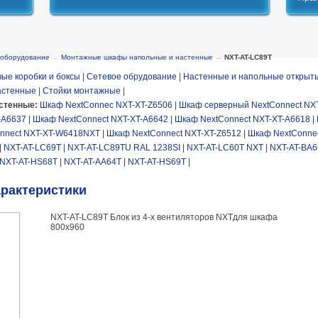
 оборудование
→
Монтажные шкафы напольные и настенные
→
NXT-AT-LC89T
ые коробки и боксы
|
Сетевое обрудование
|
Настенные и напольные открыт
астенные
|
Стойки монтажные
|
стенные:
Шкаф NextConnec NXT-XT-Z6506
|
Шкаф серверный NextConnect NX
-A6637
|
Шкаф NextConnect NXT-XT-A6642
|
Шкаф NextConnect NXT-XT-A6618
|
nnect NXT-XT-W6418NXT
|
Шкаф NextConnect NXT-XT-Z6512
|
Шкаф NextConne
|
NXT-AT-LC69T
|
NXT-AT-LC89TU RAL 1238SI
|
NXT-AT-LC60T NXT
|
NXT-AT-BA
NXT-AT-HS68T
|
NXT-AT-AA64T
|
NXT-AT-HS69T
|
арактеристики
NXT-AT-LC89T Блок из 4-х вентиляторов NXTдля шкафа
800х960