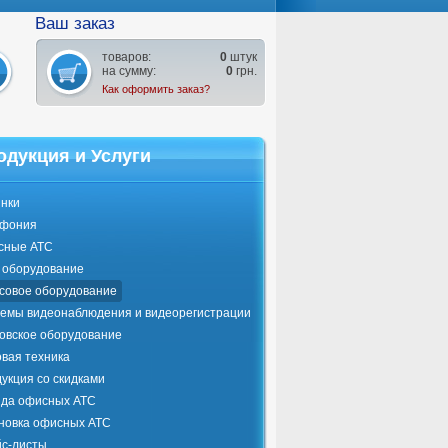
Ваш заказ
товаров:
0
штук
на сумму:
0
грн.
Как оформить заказ?
одукция и Услуги
нки
ефония
сные АТС
оборудование
совое оборудование
емы видеонаблюдения и видеорегистрации
овское оборудование
вая техника
укция со скидками
да офисных АТС
новка офисных АТС
с-листы