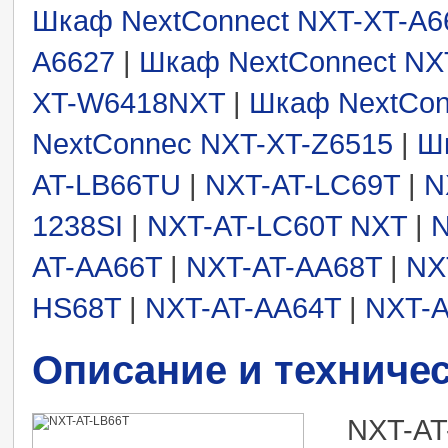
Шкаф NextConnect NXT-XT-A
A6627
|
Шкаф NextConnect NX
XT-W6418NXT
|
Шкаф NextCon
NextConnec NXT-XT-Z6515
|
Ш
AT-LB66TU
|
NXT-AT-LC69T
|
N
1238SI
|
NXT-AT-LC60T NXT
|
AT-AA66T
|
NXT-AT-AA68T
|
NX
HS68T
|
NXT-AT-AA64T
|
NXT-A
Описание и техниче
NXT-AT