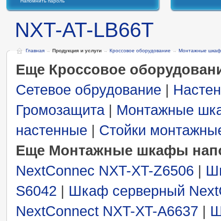
Напомнить пароль
NXT-AT-LB66T
Главная
→
Продукция и услуги
→
Кроссовое оборудование
→
Монтажные шкаф
Еще Кроссовое оборудован
Сетевое обрудование
|
Настен
Громозащита
|
Монтажные шк
настенные
|
Стойки монтажны
Еще Монтажные шкафы нап
NextConnec NXT-XT-Z6506
|
Ш
S6042
|
Шкаф серверный Next
NextConnect NXT-XT-A6637
|
Ш