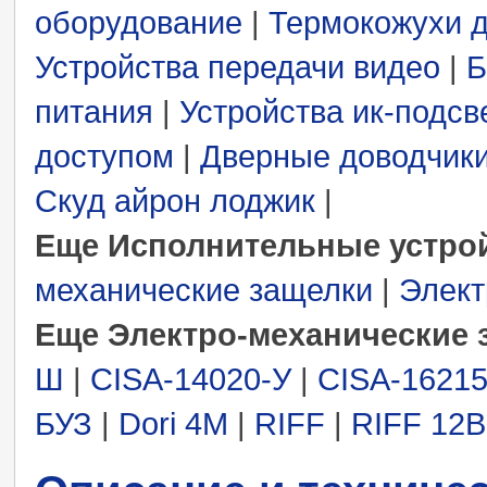
оборудование
|
Термокожухи 
Устройства передачи видео
|
Б
питания
|
Устройства ик-подсв
доступом
|
Дверные доводчики
Скуд айрон лоджик
|
Еще Исполнительные устрой
механические защелки
|
Элект
Еще Электро-механические 
Ш
|
CISA-14020-У
|
CISA-1621
БУЗ
|
Dori 4М
|
RIFF
|
RIFF 12В