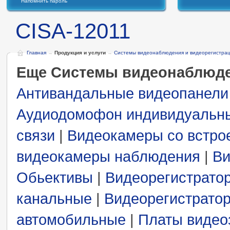
Напомнить пароль
CISA-12011
Главная
→
Продукция и услуги
→
Системы видеонаблюдения и видеорегистра
Еще Системы видеонаблюде
Антивандальные видеопанели
Аудиодомофон индивидуальн
связи
|
Видеокамеры со встро
видеокамеры наблюдения
|
Ви
Обьективы
|
Видеорегистрато
канальные
|
Видеорегистрато
автомобильные
|
Платы видео