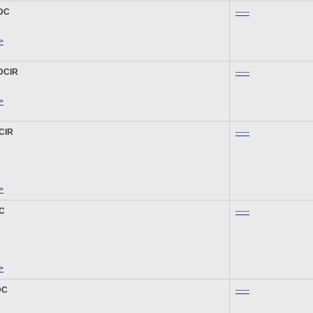
2DC
-----
>
2DCIR
-----
>
CIR
-----
>
DC
-----
>
DC
-----