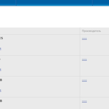
Производитель
CS
-----
>
B
-----
>
NB
-----
>
NB
-----