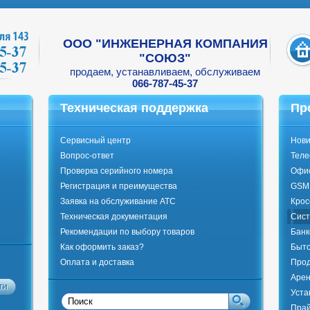
ООО "ИНЖЕНЕРНАЯ КОМПАНИЯ
"СОЮЗ"
продаем, устанавливаем, обслуживаем
066-787-45-37
Техническая поддержка
Пр
Сервисный центр
Нови
Вопрос-ответ
Тел
Проверка серийного номера
Офи
Регистрация и преимущества
GSM 
Заявка на обслуживание АТС
Крос
Техническая документация
Сист
Рекомендации по выбору товаров
Банк
Как оформить заказ?
Быто
Оплата и доставка
Прод
Арен
Уста
Прай