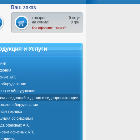
Ваш заказ
товаров:
0
штук
на сумму:
0
грн.
Как оформить заказ?
одукция и Услуги
нки
ефония
сные АТС
оборудование
совое оборудование
емы видеонаблюдения и видеорегистрации
овское оборудование
вая техника
укция со скидками
да офисных АТС
новка офисных АТС
с-листы