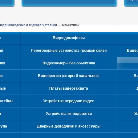
идеонаблюдения и видеорегистрации
→
Обьективы
и
Видеодомофоны
ый
Переговорные устройства громкой связи
Видео
ния
Видеокамеры без обьектива
ые
Видеорегистраторы 8 канальные
Ви
ные
Платы видеозахвата
нштейны
Устройства передачи видео
я
Устройства ик-подсветки
У
тупа
Дверные доводчики и аксессуары