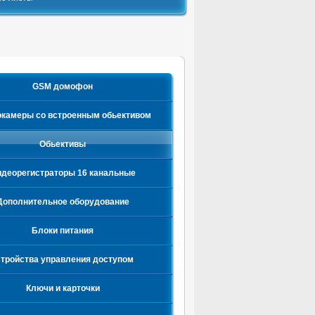
GSM домофон
камеры со встроенным обьективом
Обьективы
деорегистраторы 16 канальные
Дополнительное оборудование
Блоки питания
стройства управления доступом
Ключи и карточки