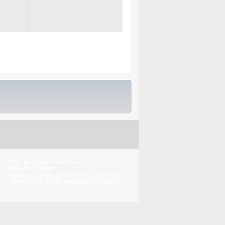
©2010 Все права защищены.
ООО "ИК "СОЮЗ"
тел:
Украина, г. Запорожье, ул. Гоголя, 143
+38(061) 787-45-37, +38(066) 787-45-37