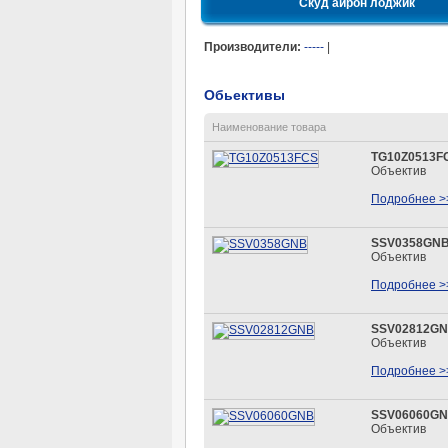
Скуд айрон лоджик
Производители:
-----
|
Обьективы
Наименование товара
TG10Z0513F
Объектив
Подробнее >
SSV0358GN
Объектив
Подробнее >
SSV02812G
Объектив
Подробнее >
SSV06060G
Объектив