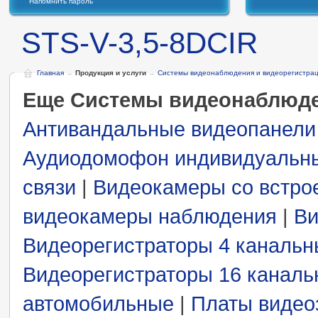
Напомнить пароль
STS-V-3,5-8DCIR
Главная
→
Продукция и услуги
→
Системы видеонаблюдения и видеорегистра
Еще Системы видеонаблюде
Антивандальные видеопанели
Аудиодомофон индивидуальн
связи
|
Видеокамеры со встро
видеокамеры наблюдения
|
Ви
Видеорегистраторы 4 каналь
Видеорегистраторы 16 канал
автомобильные
|
Платы видео