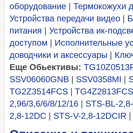
оборудование
|
Термокожухи 
Устройства передачи видео
|
Б
питания
|
Устройства ик-подсв
доступом
|
Исполнительные ус
доводчики и аксессуары
|
Ключ
Еще Обьективы:
TG10Z0513
SSV06060GNB
|
SSV0358MI
|
TG2Z3514FCS
|
TG4Z2813FC
2,96/3,6/6/8/12/16
|
STS-BL-2,8
2,8-12DC
|
STS-V-2,8-12DCIR