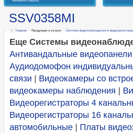
Напомнить пароль
SSV0358MI
Главная
→
Продукция и услуги
→
Системы видеонаблюдения и видеорегистра
Еще Системы видеонаблюде
Антивандальные видеопанели
Аудиодомофон индивидуальн
связи
|
Видеокамеры со встро
видеокамеры наблюдения
|
Ви
Видеорегистраторы 4 каналь
Видеорегистраторы 16 канал
автомобильные
|
Платы видео