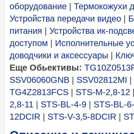
оборудование
|
Термокожухи 
Устройства передачи видео
|
Б
питания
|
Устройства ик-подсв
доступом
|
Исполнительные ус
доводчики и аксессуары
|
Ключ
Еще Обьективы:
TG10Z0513
SSV06060GNB
|
SSV02812MI
TG4Z2813FCS
|
STS-M-2,8-12
2,8-11
|
STS-BL-4-9
|
STS-BL-6
12DCIR
|
STS-V-3,5-8DCIR
|
ST