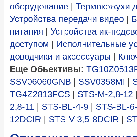
оборудование
|
Термокожухи 
Устройства передачи видео
|
Б
питания
|
Устройства ик-подсв
доступом
|
Исполнительные ус
доводчики и аксессуары
|
Ключ
Еще Обьективы:
TG10Z0513
SSV06060GNB
|
SSV0358MI
|
TG4Z2813FCS
|
STS-M-2,8-12
2,8-11
|
STS-BL-4-9
|
STS-BL-6
12DCIR
|
STS-V-3,5-8DCIR
|
ST