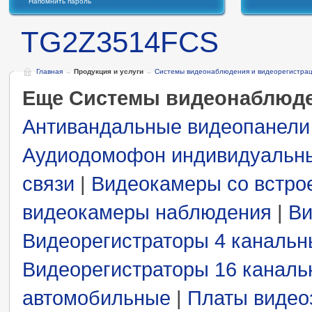
Напомнить пароль
TG2Z3514FCS
Главная
→
Продукция и услуги
→
Системы видеонаблюдения и видеорегистра
Еще Системы видеонаблюде
Антивандальные видеопанели
Аудиодомофон индивидуальн
связи
|
Видеокамеры со встро
видеокамеры наблюдения
|
Ви
Видеорегистраторы 4 каналь
Видеорегистраторы 16 канал
автомобильные
|
Платы видео