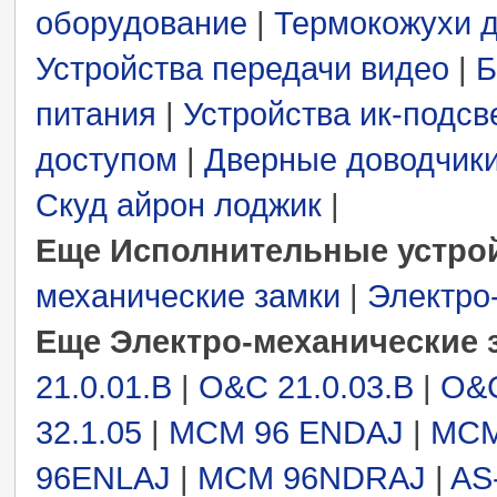
оборудование
|
Термокожухи 
Устройства передачи видео
|
Б
питания
|
Устройства ик-подсв
доступом
|
Дверные доводчики
Скуд айрон лоджик
|
Еще Исполнительные устрой
механические замки
|
Электро
Еще Электро-механические 
21.0.01.B
|
O&C 21.0.03.B
|
O&C
32.1.05
|
MCM 96 ENDAJ
|
MCM
96ENLAJ
|
MCM 96NDRAJ
|
AS