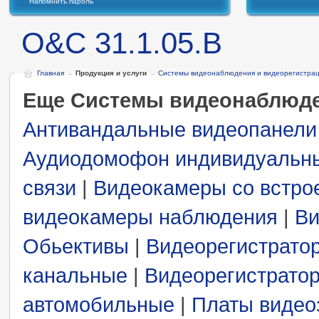
Напомнить пароль
O&C 31.1.05.B
Главная
→
Продукция и услуги
→
Системы видеонаблюдения и видеорегистра
Еще Системы видеонаблюде
Антивандальные видеопанели
Аудиодомофон индивидуальн
связи
|
Видеокамеры со встро
видеокамеры наблюдения
|
Ви
Обьективы
|
Видеорегистрато
канальные
|
Видеорегистрато
автомобильные
|
Платы видео