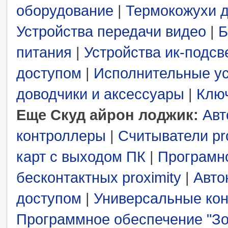
оборудование
|
Термокожухи 
Устройства передачи видео
|
Б
питания
|
Устройства ик-подсв
доступом
|
Исполнительные ус
доводчики и аксессуары
|
Ключ
Еще Скуд айрон лоджик:
Авт
контроллеры
|
Считыватели pro
карт с выходом ПК
|
Програмн
бесконтактных proximity
|
Авто
доступом
|
Универсальные кон
Программное обеспечение "Зо