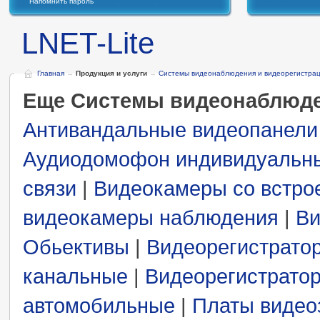
Напомнить пароль
LNET-Lite
Главная
→
Продукция и услуги
→
Системы видеонаблюдения и видеорегистра
Еще Системы видеонаблюде
Антивандальные видеопанели
Аудиодомофон индивидуальн
связи
|
Видеокамеры со встро
видеокамеры наблюдения
|
Ви
Обьективы
|
Видеорегистрато
канальные
|
Видеорегистрато
автомобильные
|
Платы видео