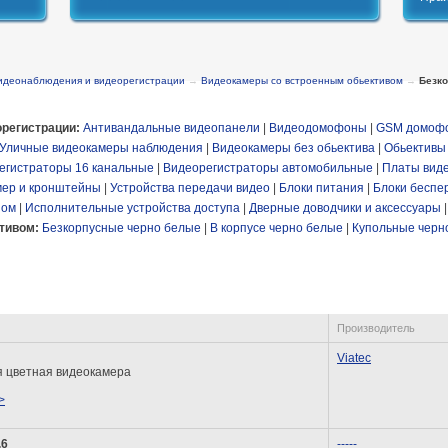
идеонаблюдения и видеорегистрации
→
Видеокамеры со встроенным обьективом
→
Безк
регистрации:
Антивандальные видеопанели
|
Видеодомофоны
|
GSM домоф
Уличные видеокамеры наблюдения
|
Видеокамеры без обьектива
|
Обьективы
егистраторы 16 канальные
|
Видеорегистраторы автомобильные
|
Платы вид
мер и кронштейны
|
Устройства передачи видео
|
Блоки питания
|
Блоки беспе
пом
|
Исполнительные устройства доступа
|
Дверные доводчики и аксессуары
ктивом:
Безкорпусные черно белые
|
В корпусе черно белые
|
Купольные черн
Производитель
Viatec
я цветная видеокамера
>
,6
-----