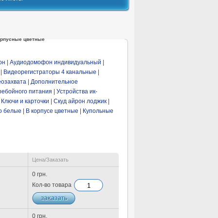
орпусные цветные
он
|
Аудиодомофон индивидуальный
|
|
Видеорегистраторы 4 канальные
|
еозахвата
|
Дополнительное
ребойного питания
|
Устройства ик-
|
Ключи и карточки
|
Скуд айрон лоджик
|
о белые
|
В корпусе цветные
|
Купольные
Цена/Заказать
0 грн.
Кол-во товара
0 грн.