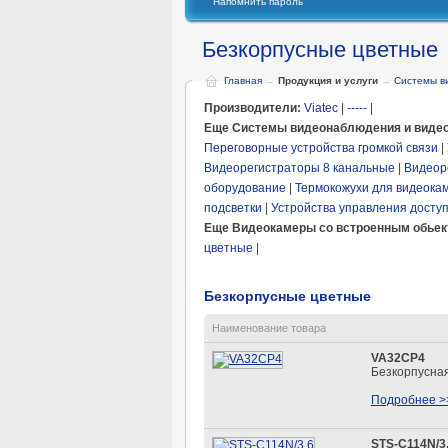
Напомнить пароль
Безкорпусные цветные
Главная
→
Продукция и услуги
→
Системы в
Производители:
Viatec
|
-----
|
Еще Системы видеонаблюдения и видео
Переговорные устройства громкой связи
|
Видеорегистраторы 8 канальные
|
Видеор
оборудование
|
Термокожухи для видеока
подсветки
|
Устройства управления досту
Еще Видеокамеры со встроенным обье
цветные
|
Безкорпусные цветные
Наименование товара
VA32CP4
Безкорпусна
Подробнее >
STS-С114N/3