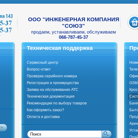
ООО "ИНЖЕНЕРНАЯ КОМПАНИЯ
"СОЮЗ"
продаем, устанавливаем, обслуживаем
066-787-45-37
Техническая поддержка
Пр
Сервисный центр
Нови
Вопрос-ответ
Тел
Проверка серийного номера
Офи
Регистрация и преимущества
GSM 
Заявка на обслуживание АТС
Крос
Техническая документация
Сист
Рекомендации по выбору товаров
Банк
Как оформить заказ?
Быто
Оплата и доставка
Прод
Арен
Уста
Прай