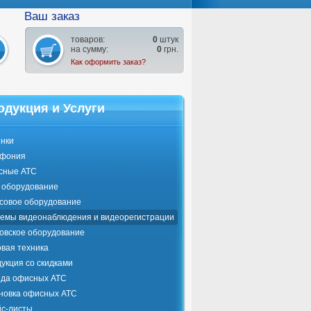
Ваш заказ
товаров:
0
штук
на сумму:
0
грн.
Как оформить заказ?
одукция и Услуги
нки
ефония
сные АТС
оборудование
совое оборудование
емы видеонаблюдения и видеорегистрации
овское оборудование
вая техника
укция со скидками
да офисных АТС
новка офисных АТС
с-листы