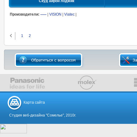
Скуд айрон лоджик
Производители:
-----
|
VISION
|
Viatec
|
1
2
Карта сайта
Студия веб-дизайна "Сомелье", 2010г.