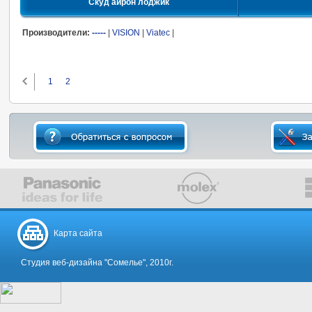
Скуд айрон лоджик
Производители:
-----
|
VISION
|
Viatec
|
1
2
Карта сайта
Студия веб-дизайна "Сомелье", 2010г.