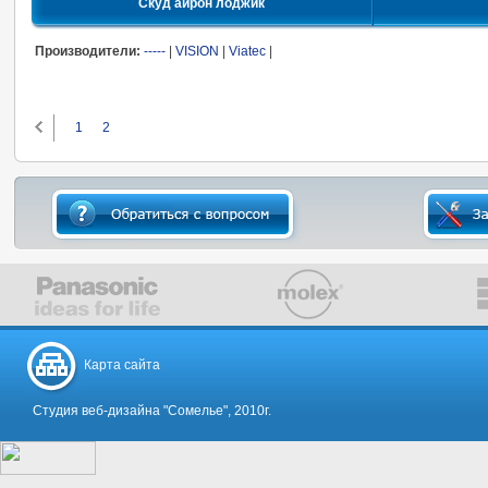
Скуд айрон лоджик
Производители:
-----
|
VISION
|
Viatec
|
1
2
Карта сайта
Студия веб-дизайна "Сомелье", 2010г.