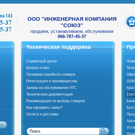
ООО "ИНЖЕНЕРНАЯ КОМПАНИЯ
"СОЮЗ"
продаем, устанавливаем, обслуживаем
066-787-45-37
Техническая поддержка
Пр
Сервисный центр
Нови
Вопрос-ответ
Тел
Проверка серийного номера
Офи
Регистрация и преимущества
GSM 
Заявка на обслуживание АТС
Крос
Техническая документация
Сист
Рекомендации по выбору товаров
Банк
Как оформить заказ?
Быто
Оплата и доставка
Прод
Арен
Уста
Прай