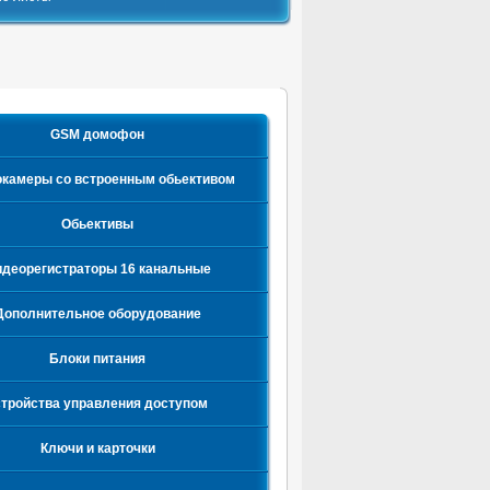
GSM домофон
камеры со встроенным обьективом
Обьективы
деорегистраторы 16 канальные
Дополнительное оборудование
Блоки питания
стройства управления доступом
Ключи и карточки