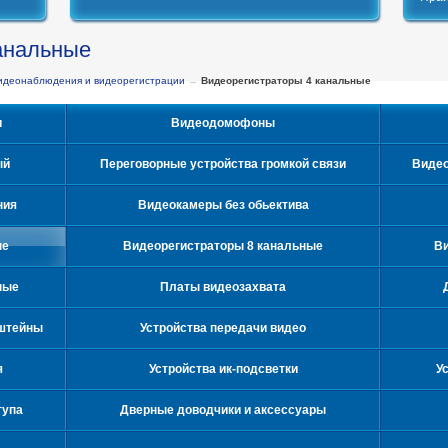
анальные
идеонаблюдения и видеорегистрации
→
Видеорегистраторы 4 канальные
и
Видеодомофоны
ый
Переговорные устройства громкой связи
Видео
ния
Видеокамеры без обьектива
ые
Видеорегистраторы 8 канальные
Ви
ные
Платы видеозахвата
нштейны
Устройства передачи видео
я
Устройства ик-подсветки
У
тупа
Дверные доводчики и аксессуары