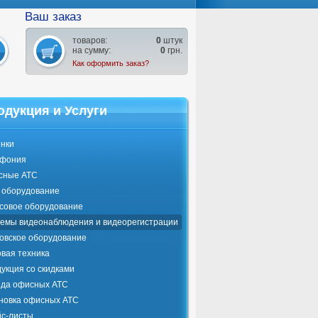
Ваш заказ
товаров:
0
штук
на сумму:
0
грн.
Как оформить заказ?
одукция и Услуги
нки
ефония
сные АТС
оборудование
совое оборудование
емы видеонаблюдения и видеорегистрации
овское оборудование
вая техника
укция со скидками
да офисных АТС
новка офисных АТС
с-листы