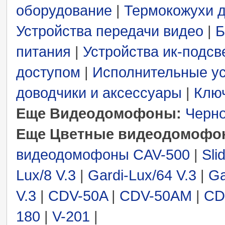
оборудование
|
Термокожухи 
Устройства передачи видео
|
Б
питания
|
Устройства ик-подсв
доступом
|
Исполнительные ус
доводчики и аксессуары
|
Ключ
Еще Видеодомофоны:
Черн
Еще Цветные видеодомофо
видеодомофоны CAV-500
|
Sli
Lux/8 V.3
|
Gardi-Lux/64 V.3
|
Ga
V.3
|
CDV-50A
|
CDV-50AM
|
CD
180
|
V-201
|