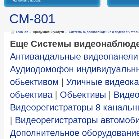
Напомнить пароль
СМ-801
Главная
→
Продукция и услуги
→
Системы видеонаблюдения и видеорегистра
Еще Системы видеонаблюде
Антивандальные видеопанели
Аудиодомофон индивидуальн
обьективом
|
Уличные видеок
обьектива
|
Обьективы
|
Видео
Видеорегистраторы 8 каналь
|
Видеорегистраторы автомоб
Дополнительное оборудовани