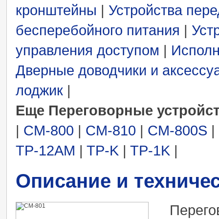
кронштейны
|
Устройства пере
бесперебойного питания
|
Уст
управления доступом
|
Исполн
Дверные доводчики и аксессу
лоджик
|
Еще Переговорные устройст
|
CM-800
|
CM-810
|
СМ-800S
|
TP-12AM
|
TP-K
|
TP-1K
|
Описание и техниче
Перего