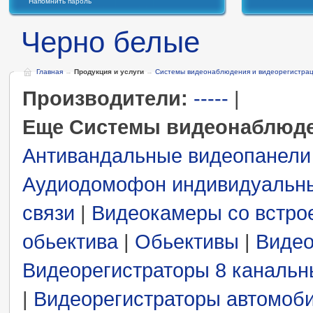
Напомнить пароль
Черно белые
Главная
→
Продукция и услуги
→
Системы видеонаблюдения и видеорегистра
Производители:
-----
|
Еще Системы видеонаблюде
Антивандальные видеопанели
Аудиодомофон индивидуальн
связи
|
Видеокамеры со встро
обьектива
|
Обьективы
|
Видео
Видеорегистраторы 8 каналь
|
Видеорегистраторы автомоб