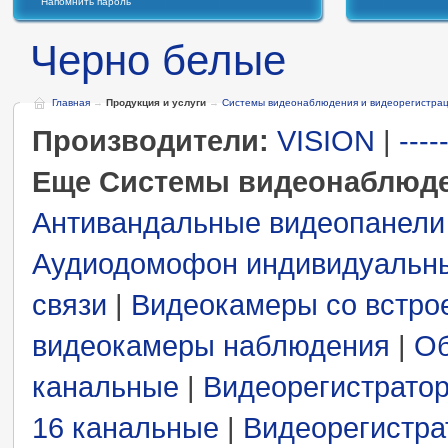
Напомнить пароль
Черно белые
Главная
→
Продукция и услуги
→
Системы видеонаблюдения и видеорегистра
Производители:
VISION
|
----
Еще Системы видеонаблюде
Антивандальные видеопанели
Аудиодомофон индивидуальн
связи
|
Видеокамеры со встро
видеокамеры наблюдения
|
Об
канальные
|
Видеорегистрато
16 канальные
|
Видеорегистр