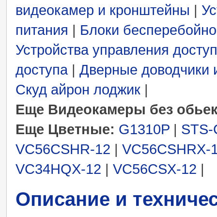
видеокамер и кронштейны
|
Ус
питания
|
Блоки бесперебойно
Устройства управления досту
доступа
|
Дверные доводчики 
Скуд айрон лоджик
|
Еще Видеокамеры без обье
Еще Цветные:
G1310P
|
STS-
VC56CSHR-12
|
VC56CSHRX-
VC34HQX-12
|
VC56CSX-12
|
Описание и техниче