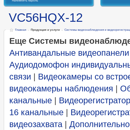
Напомнить пароль
VC56HQX-12
Главная
→
Продукция и услуги
→
Системы видеонаблюдения и видеорегистра
Еще Системы видеонаблюде
Антивандальные видеопанели
Аудиодомофон индивидуальн
связи
|
Видеокамеры со встро
видеокамеры наблюдения
|
Об
канальные
|
Видеорегистрато
16 канальные
|
Видеорегистр
видеозахвата
|
Дополнительно