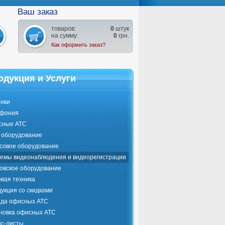
Ваш заказ
товаров:
0
штук
на сумму:
0
грн.
Как оформить заказ?
одукция и Услуги
нки
ефония
сные АТС
оборудование
совое оборудование
емы видеонаблюдения и видеорегистрации
овское оборудование
вая техника
укция со скидками
да офисных АТС
новка офисных АТС
с-листы