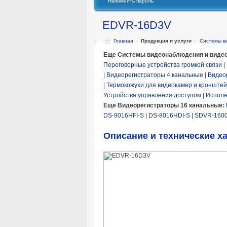
Напомнить пароль
EDVR-16D3V
Главная
→
Продукция и услуги
→
Системы в
Еще Системы видеонаблюдения и видео
Переговорные устройства громкой связи
|
|
Видеорегистраторы 4 канальные
|
Видео
|
Термокожухи для видеокамер и кронште
Устройства управления доступом
|
Исполн
Еще Видеорегистраторы 16 канальные:
DS-9016HFI-S
|
DS-8016HDI-S
|
SDVR-160
Описание и технические х