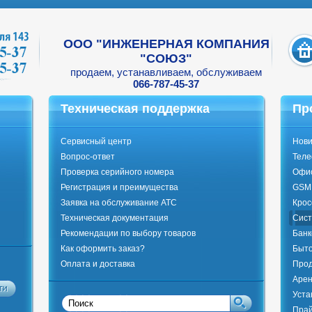
ООО "ИНЖЕНЕРНАЯ КОМПАНИЯ
"СОЮЗ"
продаем, устанавливаем, обслуживаем
066-787-45-37
Техническая поддержка
Пр
Сервисный центр
Нови
Вопрос-ответ
Тел
Проверка серийного номера
Офи
Регистрация и преимущества
GSM 
Заявка на обслуживание АТС
Крос
Техническая документация
Сист
Рекомендации по выбору товаров
Банк
Как оформить заказ?
Быто
Оплата и доставка
Прод
Арен
Уста
Прай