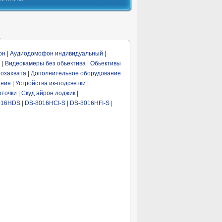
V
он
|
Аудиодомофон индивидуальный
|
я
|
Видеокамеры без обьектива
|
Обьективы
озахвата
|
Дополнительное оборудование
ания
|
Устройства ик-подсветки
|
рточки
|
Скуд айрон лоджик
|
016HDS
|
DS-8016HCI-S
|
DS-8016HFI-S
|