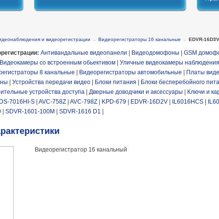
идеонаблюдения и видеорегистрации
→
Видеорегистраторы 16 канальные
→
EDVR-16D3
регистрации:
Антивандальные видеопанели
|
Видеодомофоны
|
GSM домоф
Видеокамеры со встроенным обьективом
|
Уличные видеокамеры наблюдени
регистраторы 8 канальные
|
Видеорегистраторы автомобильные
|
Платы виде
йны
|
Устройства передачи видео
|
Блоки питания
|
Блоки бесперебойного пит
ительные устройства доступа
|
Дверные доводчики и аксессуары
|
Ключи и ка
DS-7016HI-S
|
AVC-758Z
|
AVC-798Z
|
KPD-679
|
EDVR-16D2V
|
IL6016HCS
|
IL6
0
|
SDVR-1601-100M
|
SDVR-1616 D1
|
арактеристики
Видеорегистратор 16 канальный