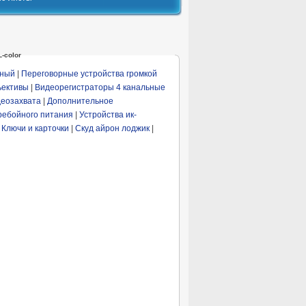
-color
ьный
|
Переговорные устройства громкой
ьективы
|
Видеорегистраторы 4 канальные
еозахвата
|
Дополнительное
ребойного питания
|
Устройства ик-
|
Ключи и карточки
|
Скуд айрон лоджик
|