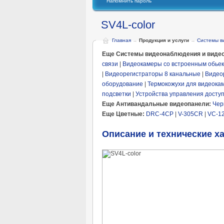
Напомнить пароль
SV4L-color
Главная
→
Продукция и услуги
→
Системы в
Еще Системы видеонаблюдения и видео
связи
|
Видеокамеры со встроенным обье
|
Видеорегистраторы 8 канальные
|
Видео
оборудование
|
Термокожухи для видеока
подсветки
|
Устройства управления досту
Еще Антивандальные видеопанели:
Чер
Еще Цветные:
DRC-4CP
|
V-305CR
|
VC-1
Описание и технические х