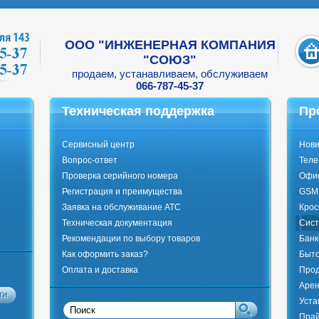
ООО "ИНЖЕНЕРНАЯ КОМПАНИЯ
"СОЮЗ"
продаем, устанавливаем, обслуживаем
066-787-45-37
Техническая поддержка
Пр
Сервисный центр
Нови
Вопрос-ответ
Тел
Проверка серийного номера
Офи
Регистрация и преимущества
GSM 
Заявка на обслуживание АТС
Крос
Техническая документация
Сист
Рекомендации по выбору товаров
Банк
Как оформить заказ?
Быто
Оплата и доставка
Прод
Арен
Уста
Прай