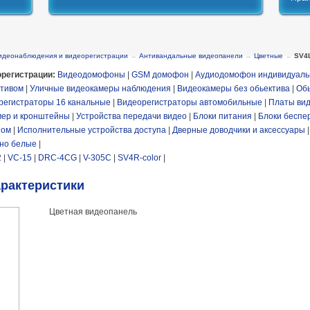
идеонаблюдения и видеорегистрации
→
Антивандальные видеопанели
→
Цветные
→
SV4L
регистрации:
Видеодомофоны
|
GSM домофон
|
Аудиодомофон индивидуал
ктивом
|
Уличные видеокамеры наблюдения
|
Видеокамеры без обьектива
|
Об
регистраторы 16 канальные
|
Видеорегистраторы автомобильные
|
Платы вид
мер и кронштейны
|
Устройства передачи видео
|
Блоки питания
|
Блоки беспе
пом
|
Исполнительные устройства доступа
|
Дверные доводчики и аксессуары
но белые
|
2
|
VC-15
|
DRC-4CG
|
V-305C
|
SV4R-color
|
арактеристики
Цветная видеопанель