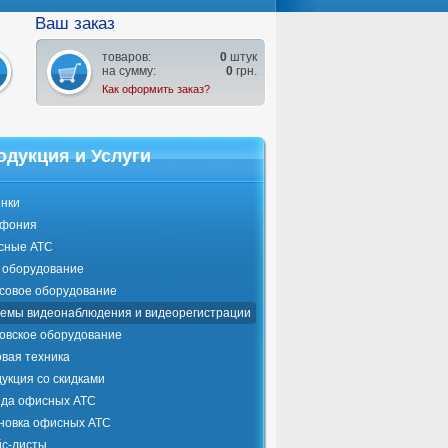
Ваш заказ
товаров:
0
штук
на сумму:
0
грн.
Как оформить заказ?
одукция и Услуги
нки
ефония
сные АТС
оборудование
совое оборудование
емы видеонаблюдения и видеорегистрации
овское оборудование
вая техника
укция со скидками
да офисных АТС
новка офисных АТС
с-листы