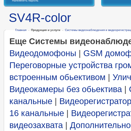
Напомнить пароль
SV4R-color
Главная
→
Продукция и услуги
→
Системы видеонаблюдения и видеорегистра
Еще Системы видеонаблюде
Видеодомофоны
|
GSM домоф
Переговорные устройства гро
встроенным обьективом
|
Ули
Видеокамеры без обьектива
|
канальные
|
Видеорегистрато
16 канальные
|
Видеорегистр
видеозахвата
|
Дополнительно