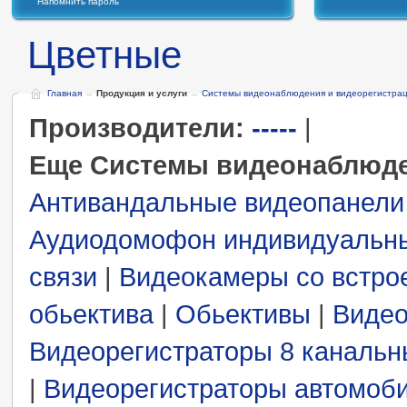
Напомнить пароль
Цветные
Главная
→
Продукция и услуги
→
Системы видеонаблюдения и видеорегистра
Производители:
-----
|
Еще Системы видеонаблюде
Антивандальные видеопанели
Аудиодомофон индивидуальн
связи
|
Видеокамеры со встро
обьектива
|
Обьективы
|
Видео
Видеорегистраторы 8 каналь
|
Видеорегистраторы автомоб